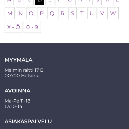
M
N
O
P
Q
R
S
T
U
V
W
X - Ö
0 - 9
MYYMÄLÄ
Malmin raitti 17 B
00700 Helsinki
AVOINNA
Ma-Pe 11-18
La 10-14
ASIAKASPALVELU