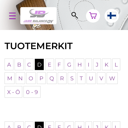
TUOTEMERKIT
A
B
C
D
E
F
G
H
I
J
K
L
M
N
O
P
Q
R
S
T
U
V
W
X - Ö
0 - 9
A
B
C
D
E
F
G
H
I
J
K
L