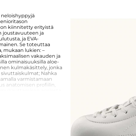
a neloishyppyjä
 senioritason
 kiinnitetty erityistä
n joustavuuteen ja
lutusta, ja EVA-
omainen. Se toteuttaa
, mukaan lukien: –
maksimaalisen vakauden ja
illa ominaisuuksilla aloe-
yinen kulmakäsittely, jonka
et sivuttaiskulmat; Nahka
a samalla varmistamaan
s anatomisen profiilin,
n mukauttamisen ansiosta
ärjestelmä, joka on
 ja koukuista, mahdollistaa
ri kohdissa –
taa maksimaalisen
aatavilla Musta koot 230 –
a enää AA-lestiä.