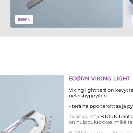
BJØRN
BJØRN VIKING LIGHT
Viking light terä on kevytte
neloishyppyihin.
- terä helppo teroittaa ja 
Tiesitkö, että BJØRN terät
on huippuluokkaa, mikä taka
BJØRN teriä ei ole kromatt