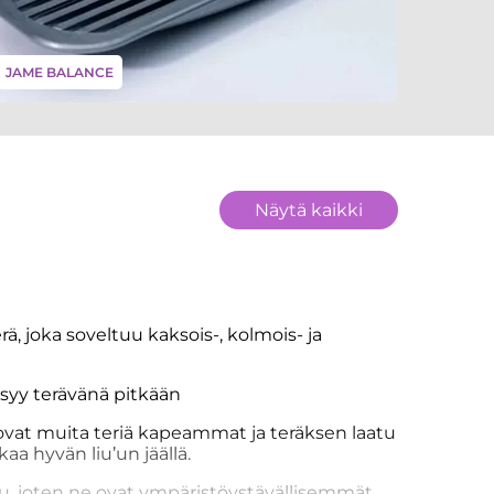
JAME BALANCE
Näytä kaikki
rä, joka soveltuu kaksois-, kolmois- ja
pysyy terävänä pitkään
 ovat muita teriä kapeammat ja teräksen laatu
a hyvän liu’un jäällä.
u, joten ne ovat ympäristöystävällisemmät.