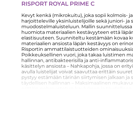
RISPORT ROYAL PRIME C
Kevyt kenkä (mikrokuitu), joka sopii kolmois- j
harjoitteleville yksinluistelijoille sekä juniori- ja
muodostelmaluisteluun. Mallin suunnittelussa on
huomiota materiaalien kestävyyteen että läpä
elastisuuteen. Suunniteltu kestämään kovaa ku
materiaalien ansiosta läpän kestävyys on erin
Risportin ammattilaistuotteiden ominaisuuksia
Poikkeuksellinen vuori, joka takaa luistimen 
hallinnan, antibakteerisilla ja anti-inflammatoris
käsittelyn ansiosta – Nahkapohja, jossa on erit
avulla luistelijat voivat saavuttaa erittäin suur
pystyy estämään tärinän siirtymisen jalkaan j
täydellisen hallinnan – Maksimaalinen mukavuu
erittäin pehmustetun kauluksen ja täydellise
lämpömuovauksen avulla – Erityinen nauhoitusj
valmistettu vahvistetuista silmukoista, reikistä
monisäädettävän nauhoituksen jalan ja nilkan e
Innovatiivinen kaulusmuotoilu, joka mahdollis
venymisen jalan luonnollista liikettä seuraten S
305. Valkoinen koot 220 – 280. Tehdas ei valmist
Kovuusaste 90 (maksimaalinen tuki).