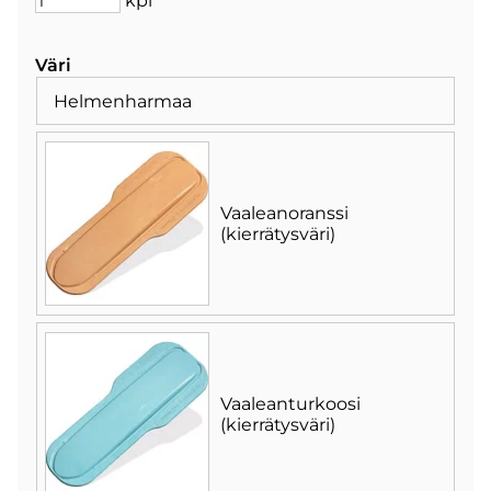
kpl
Väri
Helmenharmaa
Vaaleanoranssi
(kierrätysväri)
Vaaleanturkoosi
(kierrätysväri)