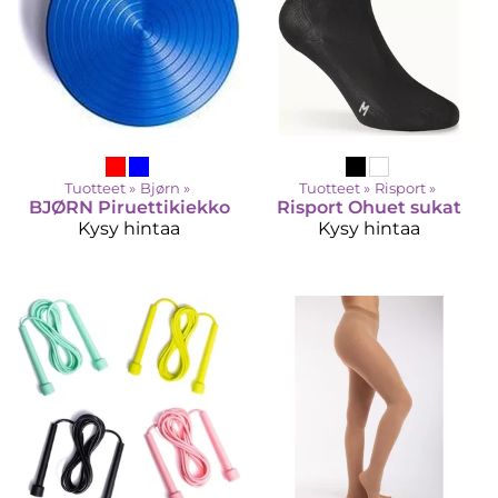
Tuotteet
‪»
Bjørn
‪»
Tuotteet
‪»
Risport
‪»
BJØRN
Piruettikiekko
Risport
Ohuet sukat
Kysy hintaa
Kysy hintaa