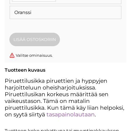
Oranssi
Valitse ominaisuus.
Tuotteen kuvaus
Piruettilusikka piruettien ja hyppyjen
harjoitteluun oheisharjoituksissa.
Piruettilusikan korkeus määrittää sen
vaikeustason.
Tämä on matalin
piruettilusikka. Kun tämä käy liian helpoksi,
on syytä siirtyä
tasapainolautaan
.
Tuotteen koko pakattuna tai myyntipakkauksen