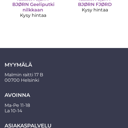
BJØRN
Geeliputki
BJØRN
FJØRD
nilkkaan
Kysy hintaa
Kysy hintaa
MYYMÄLÄ
Malmin raitti 17 B
00700 Helsinki
AVOINNA
Ma-Pe 11-18
La 10-14
ASIAKASPALVELU