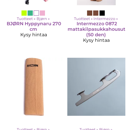
Tuotteet
‪»
Bjørn
‪»
Tuotteet
‪»
Intermezzo
‪»
BJØRN
Hyppynaru 270
Intermezzo
0872
cm
mattakilpasukkahousut
Kysy hintaa
(50 den)
Kysy hintaa
Tuotteet
‪»
Bjørn
‪»
Tuotteet
‪»
Bjørn
‪»