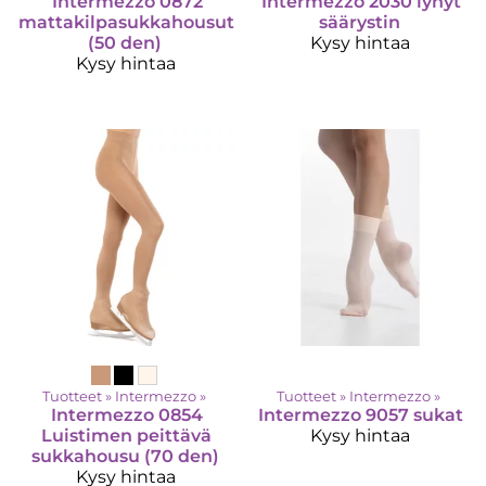
Intermezzo
0872
Intermezzo
2030 lyhyt
mattakilpasukkahousut
säärystin
(50 den)
Kysy hintaa
Kysy hintaa
Tuotteet
‪»
Intermezzo
‪»
Tuotteet
‪»
Intermezzo
‪»
Intermezzo
0854
Intermezzo
9057 sukat
Luistimen peittävä
Kysy hintaa
sukkahousu (70 den)
Kysy hintaa