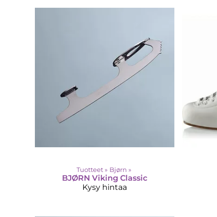
Tuotteet
‪»
Bjørn
‪»
BJØRN
Viking Classic
Kysy hintaa