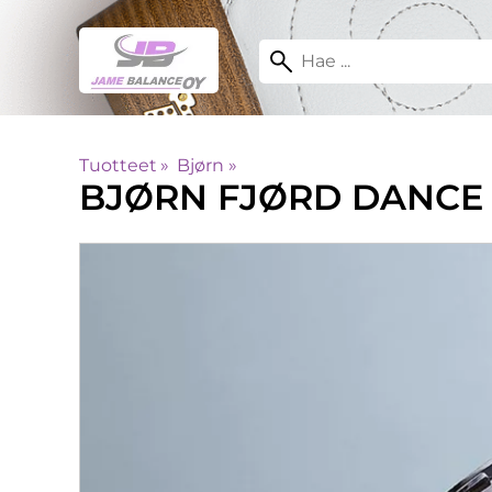
Tuotteet
‪»
Bjørn
‪»
BJØRN
FJØRD DANCE