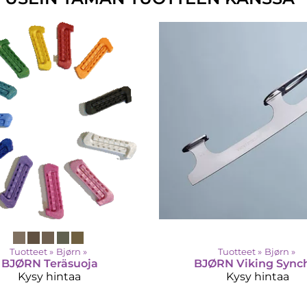
Tuotteet
‪»
Bjørn
‪»
Tuotteet
‪»
Bjørn
‪»
BJØRN
Teräsuoja
BJØRN
Viking Sync
Kysy hintaa
Kysy hintaa