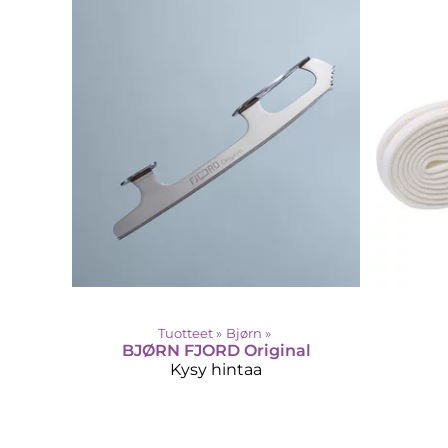
Tuotteet
‪»
Bjørn
‪»
BJØRN
FJORD Original
Kysy hintaa