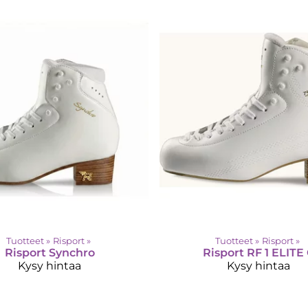
Tuotteet
‪»
Risport
‪»
Tuotteet
‪»
Risport
‪»
Risport
Synchro
Risport
RF 1 ELITE
Kysy hintaa
Kysy hintaa