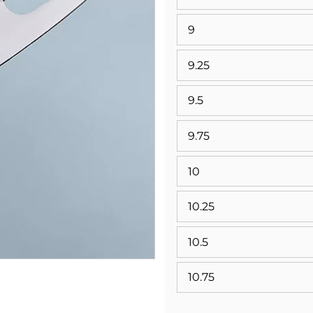
9
9.25
9.5
9.75
10
10.25
10.5
10.75