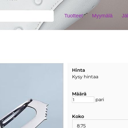
Tuotteet
Myymälä
Jä
Hinta
Kysy hintaa
Määrä
pari
Koko
8.75