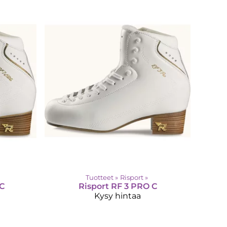
Tuotteet
‪»
Risport
‪»
 C
Risport
RF 3 PRO C
Kysy hintaa