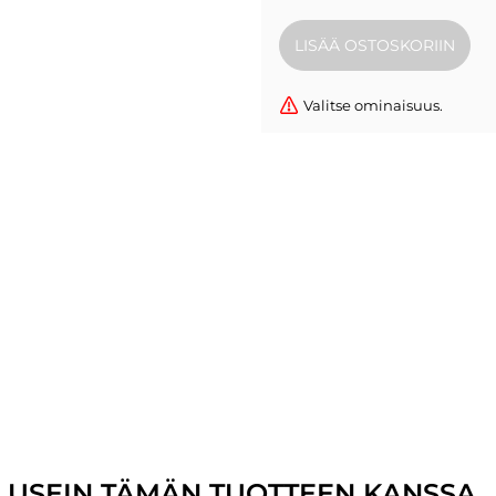
Valitse ominaisuus.
U USEIN TÄMÄN TUOTTEEN KANSSA