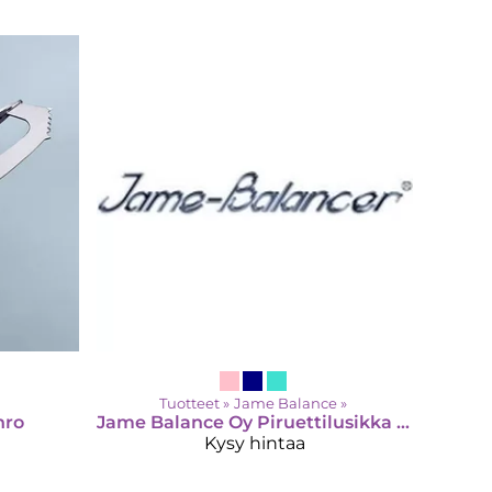
Tuotteet
‪»
Jame Balance
‪»
hro
Jame Balance Oy
Piruettilusikka Spinner (2-laatu)
Kysy hintaa