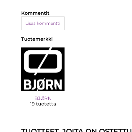
Kommentit
Lisää kommentti
Tuotemerkki
BJØRN
19 tuotetta
TUOTTEET, JOITA ON OSTETT