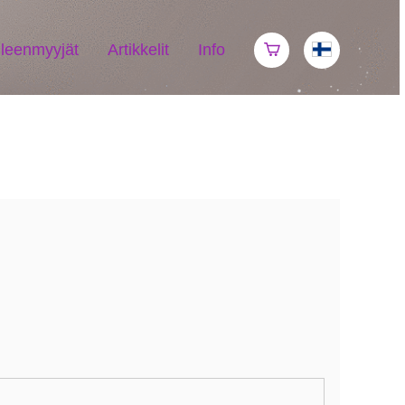
lleenmyyjät
Artikkelit
Info