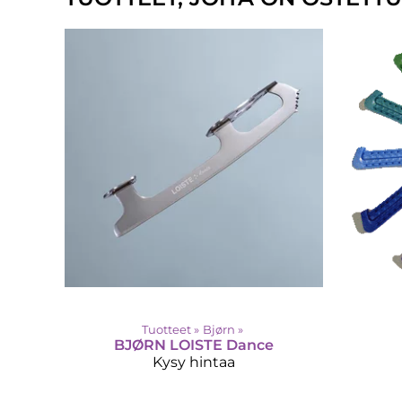
Tuotteet
‪»
Bjørn
‪»
BJØRN
LOISTE Dance
Kysy hintaa