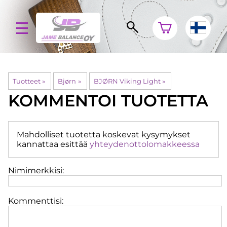
Tuotteet
‪»
Bjørn
‪»
BJØRN Viking Light
‪»
KOMMENTOI TUOTETTA
Mahdolliset tuotetta koskevat kysymykset
kannattaa esittää
yhteydenottolomakkeessa
Nimimerkkisi:
Kommenttisi: