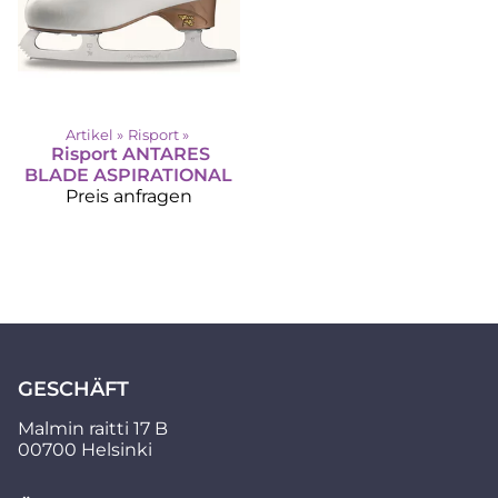
Artikel
‪»
Risport
‪»
Risport
ANTARES
BLADE ASPIRATIONAL
Preis anfragen
GESCHÄFT
Malmin raitti 17 B
00700 Helsinki